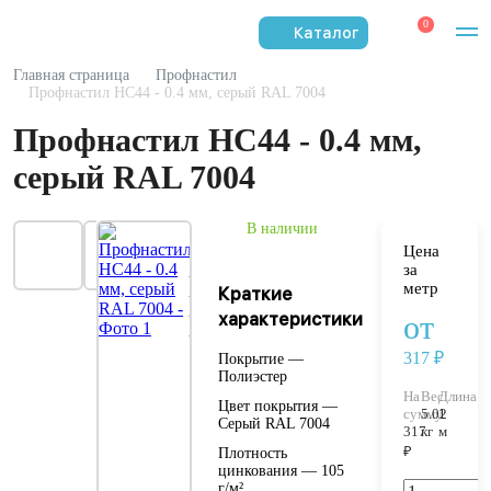
0
Каталог
Главная страница
Профнастил
Профнастил НС44 - 0.4 мм, серый RAL 7004
Профнастил НС44 - 0.4 мм,
серый RAL 7004
В наличии
Цена
за
метр
Краткие
характеристики
от
317 ₽
Покрытие —
Полиэстер
На
Вес:
Длина:
Цвет покрытия —
сумму:
5.02
1
Серый RAL 7004
317
кг
м
₽
Плотность
цинкования — 105
г/м²