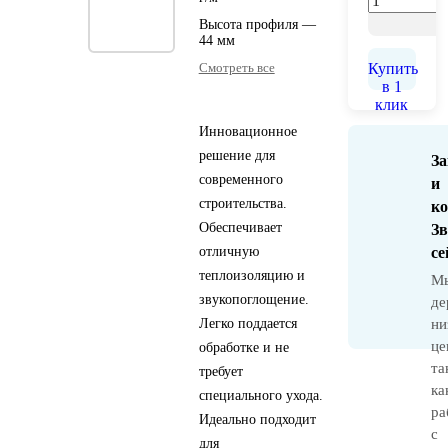
Высота профиля —
44 мм
Смотреть все
Купить
в 1
клик
Инновационное
решение для
За
современного
и
строительства.
ко
Обеспечивает
Зв
отличную
се
теплоизоляцию и
М
звукопоглощение.
де
Легко поддается
ни
це
обработке и не
та
требует
ка
специального ухода.
ра
Идеально подходит
с
для