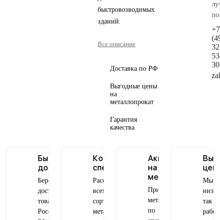
л
быстровозводимых
по
зданий.
+7
(4
Все описание
32
53
30
Доставка по РФ
za
Выгодные цены
на
металлопрокат
Гарантия
качества
Быстрая
Консультация
Акции
Выг
доставка
специалистов
на
цен
металлопрокат
Бережно
Расскажем обо
Мы д
Приобретайте
доставляем
всех видах и
низки
металлопрокат
товары по
сортаментах
так к
по
России за
металлопроката
работ