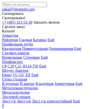
zakaz@prometex.pro
Скопировать
Скопировано!
+7 (495) 323-53-30
Заказать звонок
Сделать заказ
Каталог
Арматура
Рифленая
Гладкая
Катанка
Ещё
Профильная труба
Квадратная
Прямоугольная
Оцинкованная
Ещё
Сэндвич панели
Кровельные
Стеновые
Ещё
Профнастил
С8
С20
С21
Н114-750
Ещё
Шпунт Ларсена
Евраз
VL
GU
AZ
Ещё
Сетка стальная
В рулонах
В картах
Кладочная
Арматурная
Ещё
Металлоконструкции
Металлоизделия
Листовой прокат
Лист г/к
Лист х/к
Лист г/к износостойкий
Ещё
0