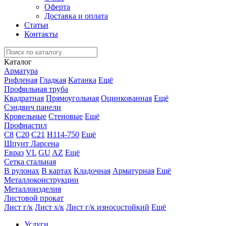
Оферта
Доставка и оплата
Статьи
Контакты
Каталог
Арматура
Рифленая
Гладкая
Катанка
Ещё
Профильная труба
Квадратная
Прямоугольная
Оцинкованная
Ещё
Сэндвич панели
Кровельные
Стеновые
Ещё
Профнастил
С8
С20
С21
Н114-750
Ещё
Шпунт Ларсена
Евраз
VL
GU
AZ
Ещё
Сетка стальная
В рулонах
В картах
Кладочная
Арматурная
Ещё
Металлоконструкции
Металлоизделия
Листовой прокат
Лист г/к
Лист х/к
Лист г/к износостойкий
Ещё
Услуги