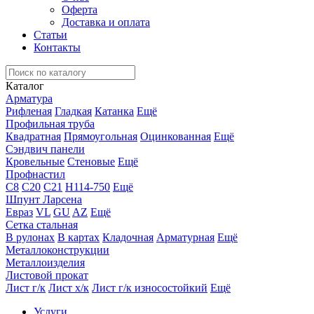
Оферта
Доставка и оплата
Статьи
Контакты
Каталог
Арматура
Рифленая
Гладкая
Катанка
Ещё
Профильная труба
Квадратная
Прямоугольная
Оцинкованная
Ещё
Сэндвич панели
Кровельные
Стеновые
Ещё
Профнастил
С8
С20
С21
Н114-750
Ещё
Шпунт Ларсена
Евраз
VL
GU
AZ
Ещё
Сетка стальная
В рулонах
В картах
Кладочная
Арматурная
Ещё
Металлоконструкции
Металлоизделия
Листовой прокат
Лист г/к
Лист х/к
Лист г/к износостойкий
Ещё
Услуги