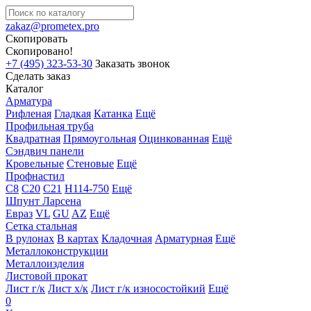
zakaz@prometex.pro
Скопировать
Скопировано!
+7 (495) 323-53-30
Заказать звонок
Сделать заказ
Каталог
Арматура
Рифленая
Гладкая
Катанка
Ещё
Профильная труба
Квадратная
Прямоугольная
Оцинкованная
Ещё
Сэндвич панели
Кровельные
Стеновые
Ещё
Профнастил
С8
С20
С21
Н114-750
Ещё
Шпунт Ларсена
Евраз
VL
GU
AZ
Ещё
Сетка стальная
В рулонах
В картах
Кладочная
Арматурная
Ещё
Металлоконструкции
Металлоизделия
Листовой прокат
Лист г/к
Лист х/к
Лист г/к износостойкий
Ещё
0