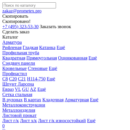
zakaz@prometex.pro
Скопировать
Скопировано!
+7 (495) 323-53-30
Заказать звонок
Сделать заказ
Каталог
Арматура
Рифленая
Гладкая
Катанка
Ещё
Профильная труба
Квадратная
Прямоугольная
Оцинкованная
Ещё
Сэндвич панели
Кровельные
Стеновые
Ещё
Профнастил
С8
С20
С21
Н114-750
Ещё
Шпунт Ларсена
Евраз
VL
GU
AZ
Ещё
Сетка стальная
В рулонах
В картах
Кладочная
Арматурная
Ещё
Металлоконструкции
Металлоизделия
Листовой прокат
Лист г/к
Лист х/к
Лист г/к износостойкий
Ещё
0