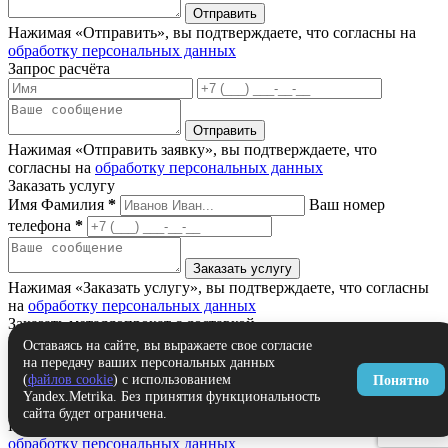
Нажимая «Отправить», вы подтверждаете, что согласны на
обработку персональных данных
Запрос расчёта
Нажимая «Отправить заявку», вы подтверждаете, что
согласны на
обработку персональных данных
Заказать услугу
Имя Фамилия
*
Ваш номер
телефона
*
Нажимая «Заказать услугу», вы подтверждаете, что согласны
на
обработку персональных данных
Заказать металлопрокат с доставкой
Имя Фамилия
*
Ваш номер
Оставаясь на сайте, вы выражаете свое согласие
на передачу ваших персональных данных
телефона
*
Комментарий
(
файлов cookie
) с использованием
Понятно
Yandex.Metrika. Без принятия функциональность
сайта будет ограничена.
Нажимая «Заказать», вы подтверждаете, что согласны на
обработку персональных данных