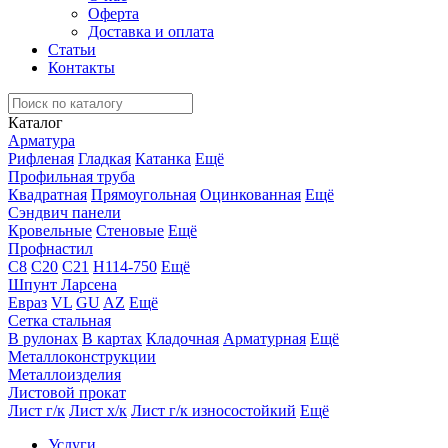
Оферта
Доставка и оплата
Статьи
Контакты
Каталог
Арматура
Рифленая
Гладкая
Катанка
Ещё
Профильная труба
Квадратная
Прямоугольная
Оцинкованная
Ещё
Сэндвич панели
Кровельные
Стеновые
Ещё
Профнастил
С8
С20
С21
Н114-750
Ещё
Шпунт Ларсена
Евраз
VL
GU
AZ
Ещё
Сетка стальная
В рулонах
В картах
Кладочная
Арматурная
Ещё
Металлоконструкции
Металлоизделия
Листовой прокат
Лист г/к
Лист х/к
Лист г/к износостойкий
Ещё
Услуги