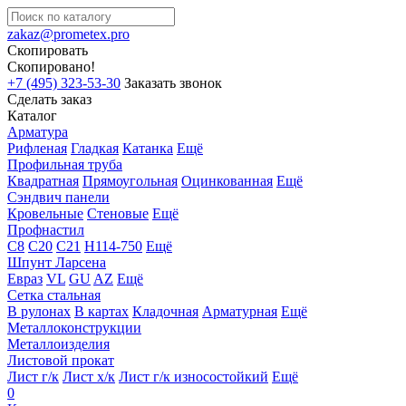
zakaz@prometex.pro
Скопировать
Скопировано!
+7 (495) 323-53-30
Заказать звонок
Сделать заказ
Каталог
Арматура
Рифленая
Гладкая
Катанка
Ещё
Профильная труба
Квадратная
Прямоугольная
Оцинкованная
Ещё
Сэндвич панели
Кровельные
Стеновые
Ещё
Профнастил
С8
С20
С21
Н114-750
Ещё
Шпунт Ларсена
Евраз
VL
GU
AZ
Ещё
Сетка стальная
В рулонах
В картах
Кладочная
Арматурная
Ещё
Металлоконструкции
Металлоизделия
Листовой прокат
Лист г/к
Лист х/к
Лист г/к износостойкий
Ещё
0