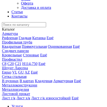
Оферта
Доставка и оплата
Статьи
Контакты
Каталог
Арматура
Рифленая
Гладкая
Катанка
Ещё
Профильная труба
Квадратная
Прямоугольная
Оцинкованная
Ещё
Сэндвич панели
Кровельные
Стеновые
Ещё
Профнастил
С8
С20
С21
Н114-750
Ещё
Шпунт Ларсена
Евраз
VL
GU
AZ
Ещё
Сетка стальная
В рулонах
В картах
Кладочная
Арматурная
Ещё
Металлоконструкции
Металлоизделия
Листовой прокат
Лист г/к
Лист х/к
Лист г/к износостойкий
Ещё
Услуги