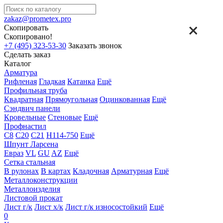
zakaz@prometex.pro
Скопировать
Скопировано!
+7 (495) 323-53-30
Заказать звонок
Сделать заказ
Каталог
Арматура
Рифленая
Гладкая
Катанка
Ещё
Профильная труба
Квадратная
Прямоугольная
Оцинкованная
Ещё
Сэндвич панели
Кровельные
Стеновые
Ещё
Профнастил
С8
С20
С21
Н114-750
Ещё
Шпунт Ларсена
Евраз
VL
GU
AZ
Ещё
Сетка стальная
В рулонах
В картах
Кладочная
Арматурная
Ещё
Металлоконструкции
Металлоизделия
Листовой прокат
Лист г/к
Лист х/к
Лист г/к износостойкий
Ещё
0