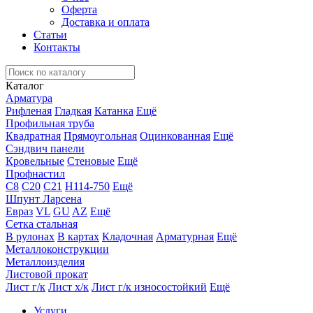
Оферта
Доставка и оплата
Статьи
Контакты
Каталог
Арматура
Рифленая
Гладкая
Катанка
Ещё
Профильная труба
Квадратная
Прямоугольная
Оцинкованная
Ещё
Сэндвич панели
Кровельные
Стеновые
Ещё
Профнастил
С8
С20
С21
Н114-750
Ещё
Шпунт Ларсена
Евраз
VL
GU
AZ
Ещё
Сетка стальная
В рулонах
В картах
Кладочная
Арматурная
Ещё
Металлоконструкции
Металлоизделия
Листовой прокат
Лист г/к
Лист х/к
Лист г/к износостойкий
Ещё
Услуги