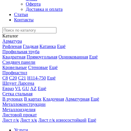
Оферта
Доставка и оплата
Статьи
Контакты
Каталог
Арматура
Рифленая
Гладкая
Катанка
Ещё
Профильная труба
Квадратная
Прямоугольная
Оцинкованная
Ещё
Сэндвич панели
Кровельные
Стеновые
Ещё
Профнастил
С8
С20
С21
Н114-750
Ещё
Шпунт Ларсена
Евраз
VL
GU
AZ
Ещё
Сетка стальная
В рулонах
В картах
Кладочная
Арматурная
Ещё
Металлоконструкции
Металлоизделия
Листовой прокат
Лист г/к
Лист х/к
Лист г/к износостойкий
Ещё
Услуги