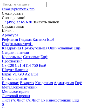
zakaz@prometex.pro
Скопировать
Скопировано!
+7 (495) 323-53-30
Заказать звонок
Сделать заказ
Каталог
Арматура
Рифленая
Гладкая
Катанка
Ещё
Профильная труба
Квадратная
Прямоугольная
Оцинкованная
Ещё
Сэндвич панели
Кровельные
Стеновые
Ещё
Профнастил
С8
С20
С21
Н114-750
Ещё
Шпунт Ларсена
Евраз
VL
GU
AZ
Ещё
Сетка стальная
В рулонах
В картах
Кладочная
Арматурная
Ещё
Металлоконструкции
Металлоизделия
Листовой прокат
Лист г/к
Лист х/к
Лист г/к износостойкий
Ещё
0