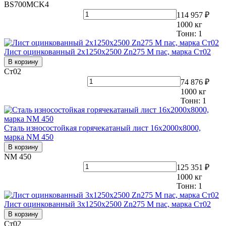
BS700MCK4
114 957 ₽
1000
кг
Тонн:
1
Лист оцинкованный 2х1250х2500 Zn275 М пас, марка Ст02
В корзину
Ст02
74 876 ₽
1000
кг
Тонн:
1
Сталь износостойкая горячекатаный лист 16х2000х8000,
марка NM 450
В корзину
NM 450
125 351 ₽
1000
кг
Тонн:
1
Лист оцинкованный 3х1250х2500 Zn275 М пас, марка Ст02
В корзину
Ст02