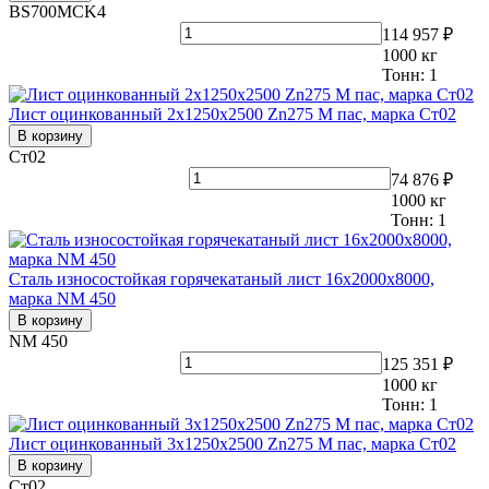
BS700MCK4
114 957 ₽
1000
кг
Тонн:
1
Лист оцинкованный 2х1250х2500 Zn275 М пас, марка Ст02
В корзину
Ст02
74 876 ₽
1000
кг
Тонн:
1
Сталь износостойкая горячекатаный лист 16х2000х8000,
марка NM 450
В корзину
NM 450
125 351 ₽
1000
кг
Тонн:
1
Лист оцинкованный 3х1250х2500 Zn275 М пас, марка Ст02
В корзину
Ст02