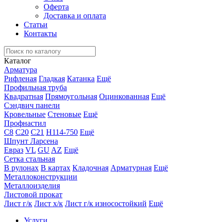
Оферта
Доставка и оплата
Статьи
Контакты
Каталог
Арматура
Рифленая
Гладкая
Катанка
Ещё
Профильная труба
Квадратная
Прямоугольная
Оцинкованная
Ещё
Сэндвич панели
Кровельные
Стеновые
Ещё
Профнастил
С8
С20
С21
Н114-750
Ещё
Шпунт Ларсена
Евраз
VL
GU
AZ
Ещё
Сетка стальная
В рулонах
В картах
Кладочная
Арматурная
Ещё
Металлоконструкции
Металлоизделия
Листовой прокат
Лист г/к
Лист х/к
Лист г/к износостойкий
Ещё
Услуги