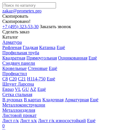
zakaz@prometex.pro
Скопировать
Скопировано!
+7 (495) 323-53-30
Заказать звонок
Сделать заказ
Каталог
Арматура
Рифленая
Гладкая
Катанка
Ещё
Профильная труба
Квадратная
Прямоугольная
Оцинкованная
Ещё
Сэндвич панели
Кровельные
Стеновые
Ещё
Профнастил
С8
С20
С21
Н114-750
Ещё
Шпунт Ларсена
Евраз
VL
GU
AZ
Ещё
Сетка стальная
В рулонах
В картах
Кладочная
Арматурная
Ещё
Металлоконструкции
Металлоизделия
Листовой прокат
Лист г/к
Лист х/к
Лист г/к износостойкий
Ещё
0