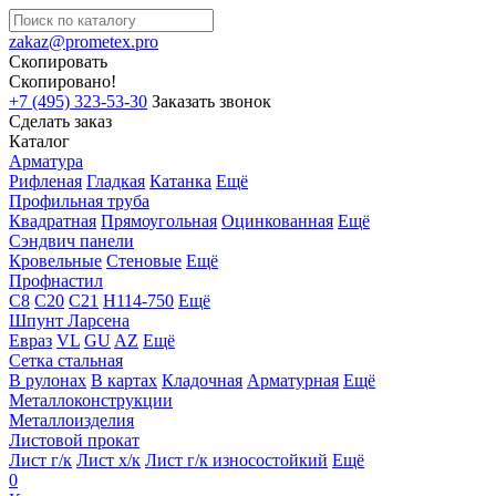
zakaz@prometex.pro
Скопировать
Скопировано!
+7 (495) 323-53-30
Заказать звонок
Сделать заказ
Каталог
Арматура
Рифленая
Гладкая
Катанка
Ещё
Профильная труба
Квадратная
Прямоугольная
Оцинкованная
Ещё
Сэндвич панели
Кровельные
Стеновые
Ещё
Профнастил
С8
С20
С21
Н114-750
Ещё
Шпунт Ларсена
Евраз
VL
GU
AZ
Ещё
Сетка стальная
В рулонах
В картах
Кладочная
Арматурная
Ещё
Металлоконструкции
Металлоизделия
Листовой прокат
Лист г/к
Лист х/к
Лист г/к износостойкий
Ещё
0