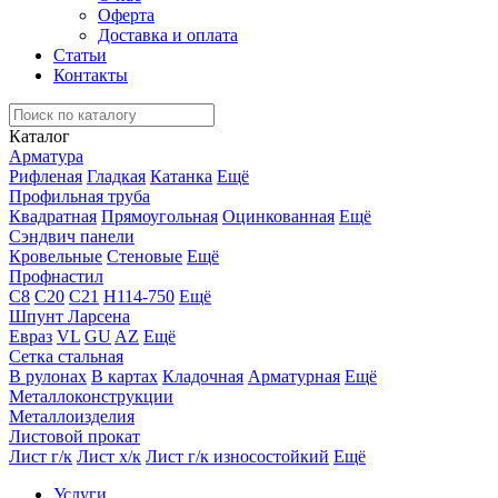
Оферта
Доставка и оплата
Статьи
Контакты
Каталог
Арматура
Рифленая
Гладкая
Катанка
Ещё
Профильная труба
Квадратная
Прямоугольная
Оцинкованная
Ещё
Сэндвич панели
Кровельные
Стеновые
Ещё
Профнастил
С8
С20
С21
Н114-750
Ещё
Шпунт Ларсена
Евраз
VL
GU
AZ
Ещё
Сетка стальная
В рулонах
В картах
Кладочная
Арматурная
Ещё
Металлоконструкции
Металлоизделия
Листовой прокат
Лист г/к
Лист х/к
Лист г/к износостойкий
Ещё
Услуги