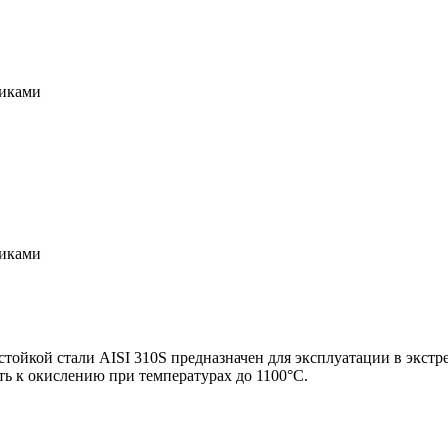
щиками
щиками
тойкой стали AISI 310S предназначен для эксплуатации в экст
ть к окислению при температурах до 1100°C.